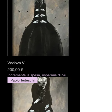
Vedova V
Precio
200,00 €
Incrementa la spesa, risparmia di più
Paolo Tedeschi