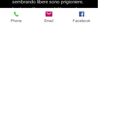
sembrando libere sono prigioniere.
La donna libera non è il bruco che
striscia sulle foglie, la donna libera è
Phone
Email
Facebook
quella che dopo aver accettato
di non essere più bruco, ha saputo
guardarsi dentro e trasformarsi, per
rinascere farfalla colorata.
Spedizione a carico del
destinatario
© 2021 by Karen Lojelo Proudly
created with
Wix.com