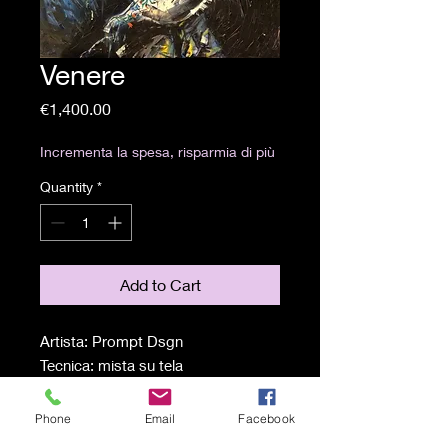
Venere
Price
€1,400.00
Incrementa la spesa, risparmia di più
Quantity
*
Add to Cart
Artista: Prompt Dsgn
Tecnica: mista su tela
Misure: 80x60 cm
Anno: 2020
Phone
Email
Facebook