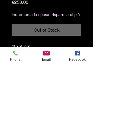
Price
€250.00
Incrementa la spesa, risparmia di più
Out of Stock
40x50 cm
Acrilico e spray su tela
Phone
Email
Facebook
Spedizione gratuita
© 2021 by Karen Lojelo Proudly
created with
Wix.com