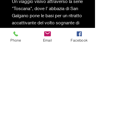
Un viaggio visivo attraverso la serie
"Toscana", dove l' abbazia di San
Galgano pone le basi per un ritratto
accattivante del volto sognante di
una donna, l'artista Ispirata dal
mondo che la circonda,
Phone
Email
Facebook
approfondisce la complessità delle
esperienze umane, attingendo
dall'armoniosa fusione di
monumenti straordinari e da figure
femminili.
Spedizione a carico del
destinatario
© 2021 by Karen Lojelo Proudly