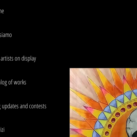
me
 siamo
artists on display
alog of works
g updates and contests
izi