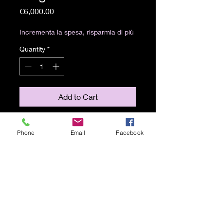
Price
€6,000.00
Incrementa la spesa, risparmia di più
Quantity
*
Add to Cart
Acrilici e pigmenti metallici su tela
Phone
Email
Facebook
150x150 cm, 2022
Spedizione gratuita