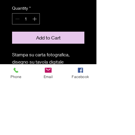
Quantity
*
Add to Cart
Stampa su carta fotografica,
disegno su tavola digitale
50x70 cm
(montata su vetro e cornice inclusa)
Phone
Email
Facebook
Spedizione gratuita
© 2021 by Karen Lojelo Proudly