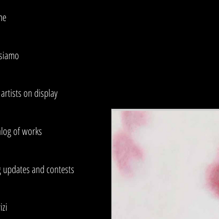
me
 siamo
artists on display
alog of works
g updates and contests
izi