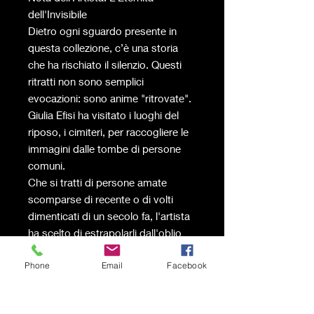
dell'Invisibile
Dietro ogni sguardo presente in
questa collezione, c’è una storia
che ha rischiato il silenzio. Questi
ritratti non sono semplici
evocazioni: sono anime "ritrovate".
Giulia Efisi ha visitato i luoghi del
riposo, i cimiteri, per raccogliere le
immagini dalle tombe di persone
comuni.
Che si tratti di persone amate
scomparse di recente o di volti
dimenticati di un secolo fa, l'artista
ha scelto di estrapolarli dall'oblio
del marmo per riportarli alla luce.
Phone
Email
Facebook
Sono gli "invisibili", coloro che non
hanno lasciato monumenti ma solo
un volto impresso su una foto che il