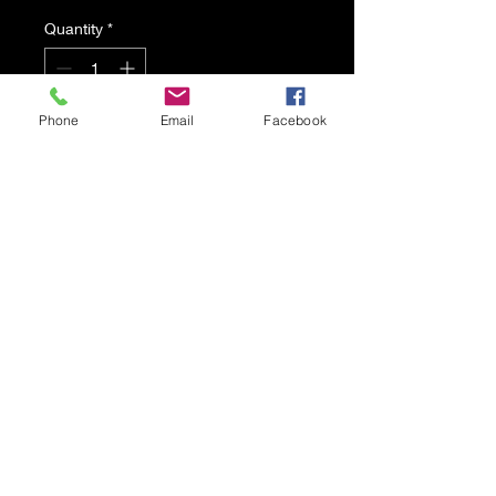
Quantity
*
Phone
Email
Facebook
Add to Cart
Acrilico e pastello su cartone
30x70 cm
Anno 2017
Spedizione gratuita
© 2021 by Karen Lojelo Proudly
created with
Wix.com