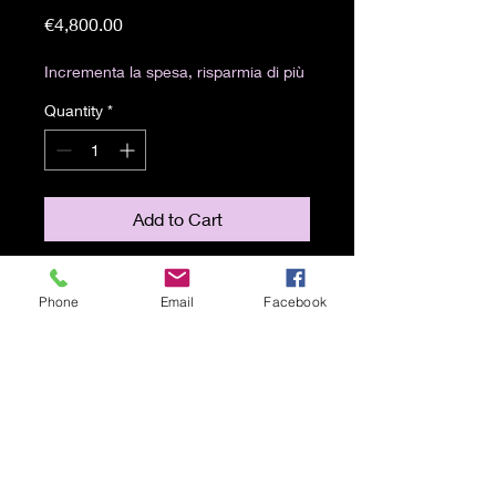
Price
€4,800.00
Incrementa la spesa, risparmia di più
Quantity
*
Add to Cart
Acrilici e pigmenti metallici su tela
Phone
Email
Facebook
120x120 cm, 2023
Spedizione gratuita