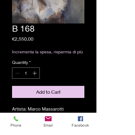
B 168
Price
€2,550.00
Incrementa la spesa, risparmia di più
Quantity
*
Add to Cart
Artista: Marco Massarotti
Misure: 70x100 cm
Tecnica: bitume, olio e acrilico su
Phone
Email
Facebook
carta