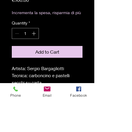
Incrementa la spesa, risparmia di più
Quantity
*
Add to Cart
Artista: Sergio Bargagliotti
Tecnica: carboncino e pastelli
secchi su carta
Misure: 48 x 62,5 cm
Phone
Email
Facebook
Spedizione a carico del
destinatario