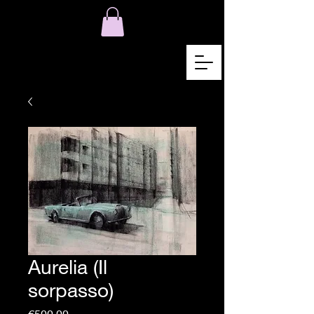
Aurelia (Il
sorpasso)
Price
€500.00