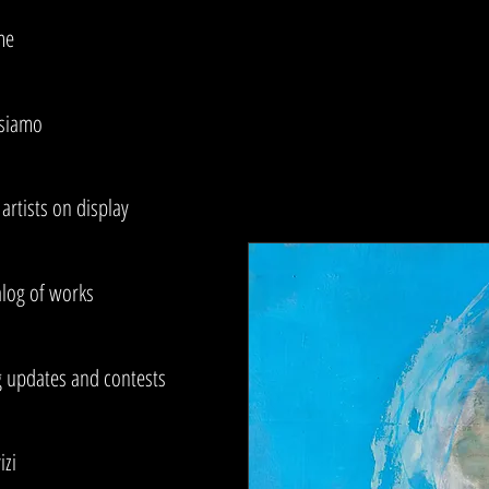
me
 siamo
artists on display
alog of works
g updates and contests
izi