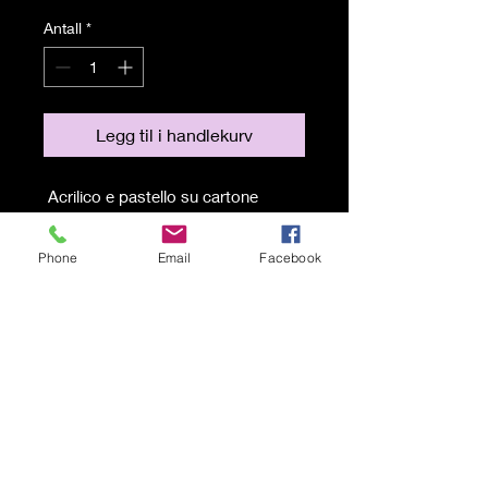
Antall
*
Legg til i handlekurv
Acrilico e pastello su cartone
70x32 cm
Anno 2017
Phone
Email
Facebook
Spedizione gratuita
© 2021 av Karen Lojelo Stolt
opprettet med
Wix.com