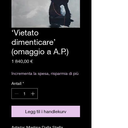
‘Vietato
dimenticare’
(omaggio a A.P.)
Pris
1 840,00 €
Incrementa la spesa, risparmia di più
Antall
*
Legg til i handlekurv
Artista: Martina Dalla Stella