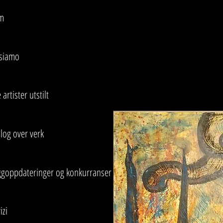
m
 siamo
 artister utstilt
log over verk
ggoppdateringer og konkurranser
izi