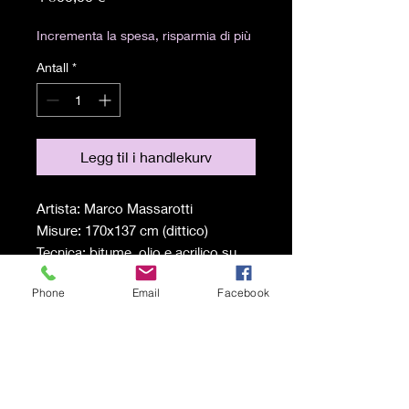
Incrementa la spesa, risparmia di più
Antall
*
Legg til i handlekurv
Artista: Marco Massarotti
Misure: 170x137 cm (dittico)
Tecnica: bitume, olio e acrilico su
pannelli di legno con inserti di carta
Phone
Email
Facebook
Spedizione a carico del
destinatario