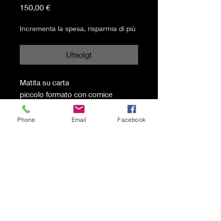
Pris
150,00 €
Incrementa la spesa, risparmia di più
Utsolgt
Matita su carta
piccolo formato con cornice
24,2x23,2 cm
Phone
Email
Facebook
Spedizione a carico del
destinatario
© 2021 av Karen Lojelo Stolt
opprettet med
Wix.com