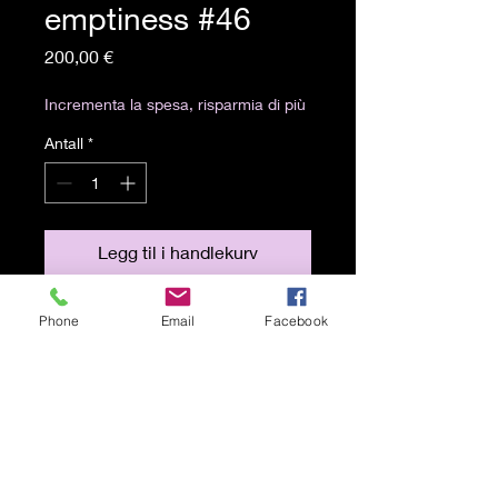
emptiness #46
Pris
200,00 €
Incrementa la spesa, risparmia di più
Antall
*
Legg til i handlekurv
Artista: Journal of Emptiness
Phone
Email
Facebook
Tecnica: Fotografia digitale, tecnica
mista stampa su forex
Misure: 60x60 cm
Anno: 2024