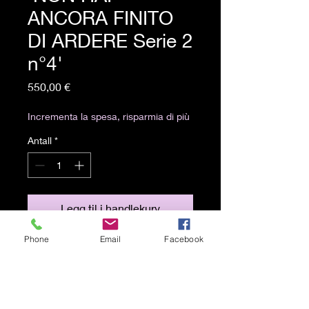
ANCORA FINITO
DI ARDERE Serie 2
n°4'
Pris
550,00 €
Incrementa la spesa, risparmia di più
Antall
*
Legg til i handlekurv
Phone
Email
Facebook
Olio e grafite su carta su legno
(25x25)
Spedizione gratuita