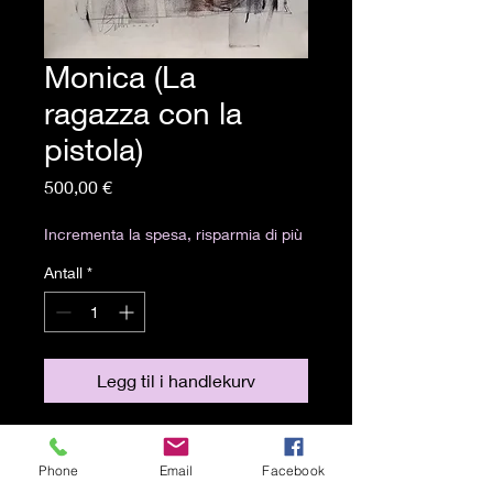
Monica (La
ragazza con la
pistola)
Pris
500,00 €
Incrementa la spesa, risparmia di più
Antall
*
Legg til i handlekurv
Artista: Sergio Bargagliotti)
Tecnica: carboncino e pastelli
Phone
Email
Facebook