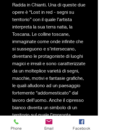
Radda in Chianti. Una di queste due
opere è “Lost in red - segni su
territorio” con il quale l’artista
interpreta la sua terra natia, la
Toscana. Le colline toscane,
immaginate come onde infinite che
si susseguono e s’intersecano,
diventano le protagoniste di luoghi
magici e irreali e sono caratterizzate
da un molteplice varietá di segni,
macchie, motivi e fantasie grafiche,
le quali alludono ad un paesaggio
fortemente “addomesticato” dal
lavoro dell’uomo. Anche il cipresso
bianco diventa un simbolo di un
territorio sul quale l’impronta
dell’uomo ha un forte impatto che
Phone
Email
Facebook
se fatto con rispetto porta a grandi
risultati come il vino del Chianti.