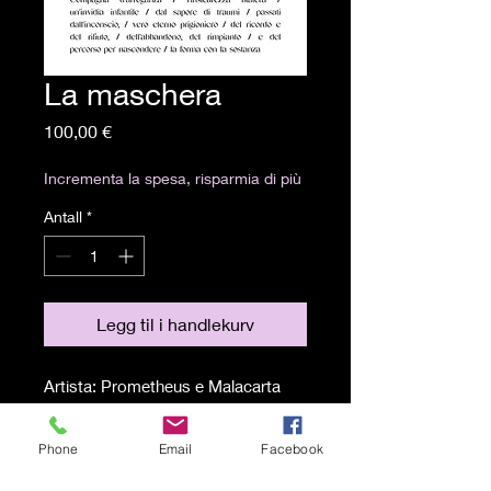
La maschera
Pris
100,00 €
Incrementa la spesa, risparmia di più
Antall
*
Legg til i handlekurv
Artista: Prometheus e Malacarta
Tecnica: Mixed media on paper,
collage e poesia
Phone
Email
Facebook
Misure: 70x50 cm
Anno: 2023