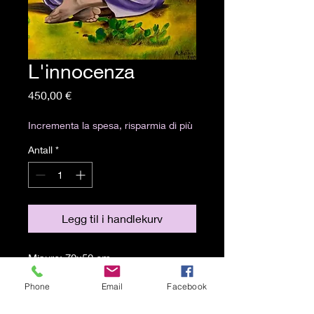
L'innocenza
Pris
450,00 €
Incrementa la spesa, risparmia di più
Antall
*
Legg til i handlekurv
Misure: 70x50 cm
Tecnica: Olio su tela
Phone
Email
Facebook