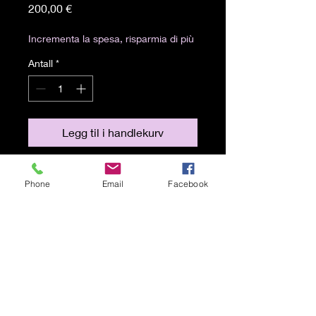
Pris
200,00 €
Incrementa la spesa, risparmia di più
Antall
*
Legg til i handlekurv
Artista: Journal of Emptiness
Phone
Email
Facebook
Tecnica: Fotografia digitale, tecnica
mista stampa su forex
Misure: 60x60 cm
Anno: 2024
© 2021 av Karen Lojelo Stolt