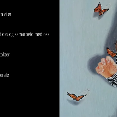
m vi er
tt oss og samarbeid med oss
takter
erale