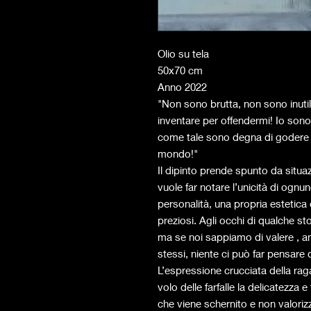
Olio su tela
50x70 cm
Anno 2022
"Non sono brutta, non sono inutil
inventare per offendermi! Io sono 
come tale sono degna di godere di
mondo!"
Il dipinto prende spunto da situa
vuole far notare l’unicità di ogn
personalità, una propria estetic
preziosi. Agli occhi di qualche sto
ma se noi sappiamo di valere , anc
stessi, niente ci può far pensare
L’espressione crucciata della ragaz
volo delle farfalle la delicatezza
che viene schernito e non valoriz