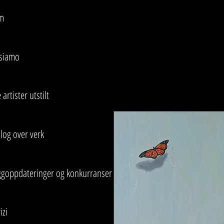
m
 siamo
 artister utstilt
log over verk
ggoppdateringer og konkurranser
izi