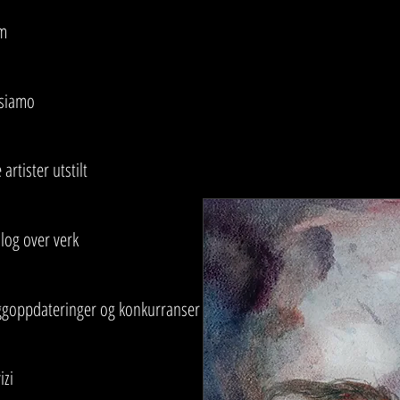
m
 siamo
 artister utstilt
log over verk
ggoppdateringer og konkurranser
izi