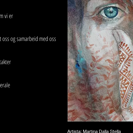
m vi er
tt oss og samarbeid med oss
takter
erale
Artista: Martina Dalla Stella