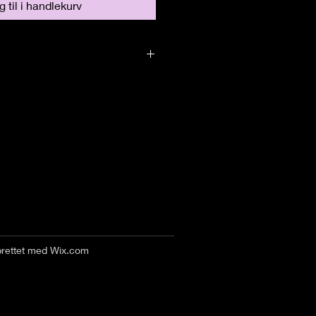
 til i handlekurv
prettet med
Wix.com