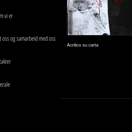
m vi er
tt oss og samarbeid med oss
Acrilico su carta
takter
erale