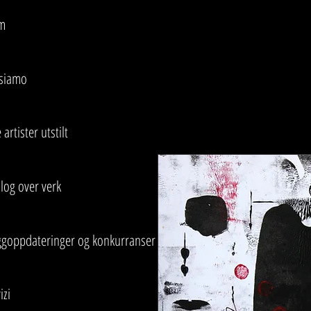
m
 siamo
 artister utstilt
log over verk
ggoppdateringer og konkurranser
izi