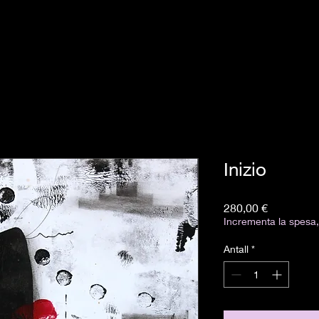
Inizio
Pris
280,00 €
Incrementa la spesa, 
Antall
*