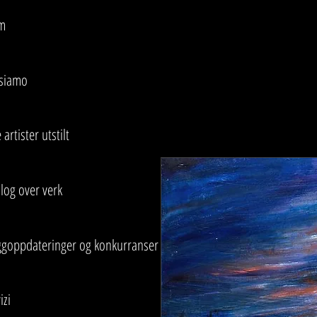
m
 siamo
 artister utstilt
log over verk
ggoppdateringer og konkurranser
izi