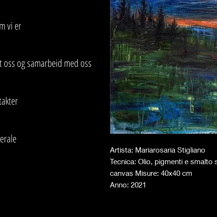
m vi er
tt oss og samarbeid med oss
takter
erale
Artista: Mariarosaria Stigliano
Tecnica: Olio, pigmenti e smalto 
canvas Misure: 40x40 cm
Anno: 2021