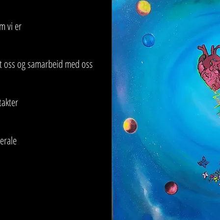
m vi er
tt oss og samarbeid med oss
takter
erale