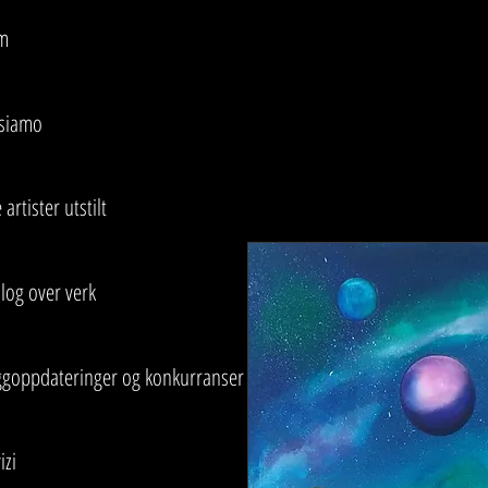
m
 siamo
 artister utstilt
log over verk
ggoppdateringer og konkurranser
izi