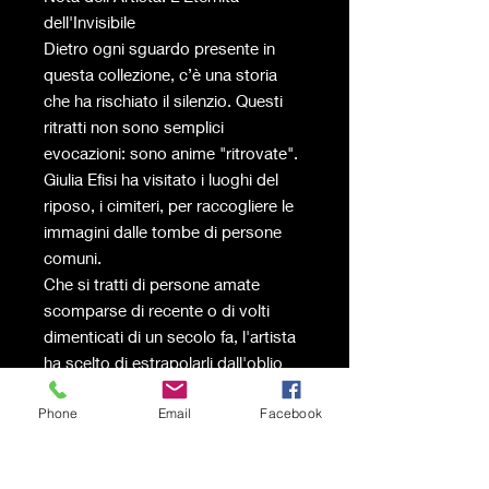
dell'Invisibile
Dietro ogni sguardo presente in
questa collezione, c’è una storia
che ha rischiato il silenzio. Questi
ritratti non sono semplici
evocazioni: sono anime "ritrovate".
Giulia Efisi ha visitato i luoghi del
riposo, i cimiteri, per raccogliere le
immagini dalle tombe di persone
comuni.
Che si tratti di persone amate
scomparse di recente o di volti
dimenticati di un secolo fa, l'artista
ha scelto di estrapolarli dall'oblio
del marmo per riportarli alla luce.
Phone
Email
Facebook
Sono gli "invisibili", coloro che non
hanno lasciato monumenti ma solo
un volto impresso su una foto che il