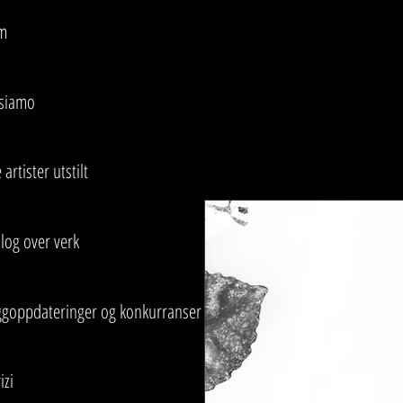
m
 siamo
 artister utstilt
log over verk
ggoppdateringer og konkurranser
izi