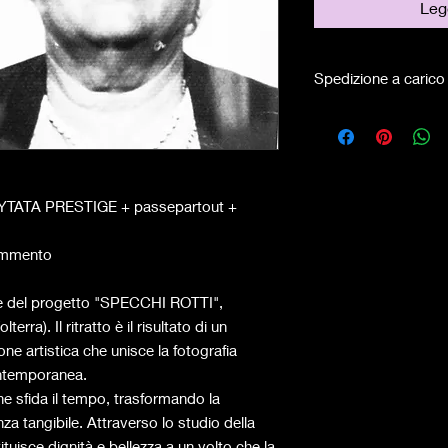
Legg
Spedizione a carico 
RYTATA PRESTIGE + passepartout +
rammento
te del progetto "SPECCHI ROTTI",
erra). Il ritratto è il risultato di un
ne artistica che unisce la fotografia
ontemporanea.
e sfida il tempo, trasformando la
za tangibile. Attraverso lo studio della
tituisce dignità e bellezza a un volto che la