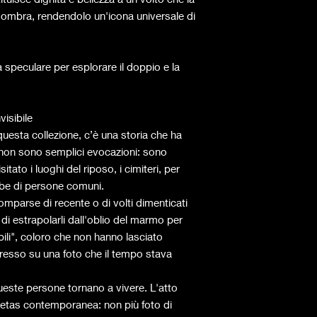
l'ombra, rendendolo un'icona universale di
speculare per esplorare il doppio e la
visibile
uesta collezione, c’è una storia che ha
tti non sono semplici evocazioni: sono
sitato i luoghi del riposo, i cimiteri, per
mbe di persone comuni.
omparse di recente o di volti dimenticati
o di estrapolarli dall'oblio del marmo per
sibili", coloro che non hanno lasciato
esso su una foto che il tempo stava
ste persone tornano a vivere. L'atto
pietas contemporanea: non più foto di