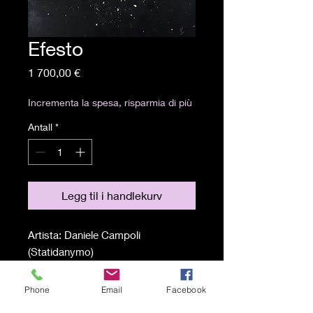
Efesto
Pris
1 700,00 €
Incrementa la spesa, risparmia di più
Antall
*
Legg til i handlekurv
Artista: Daniele Campoli
(Statidanymo)
Tecnica: Carboncino, grafite e foglia
d'oro su carta
Phone
Email
Facebook
Misure: 70x50 cm