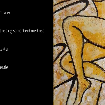
m vi er
tt oss og samarbeid med oss
takter
erale