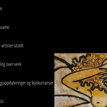
m
 siamo
 artister utstilt
log over verk
ggoppdateringer og konkurranser
izi