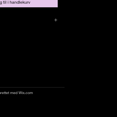
 til i handlekurv
prettet med
Wix.com