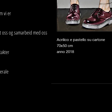
m vi er
tt oss og samarbeid med oss
Acrilico e pastello su cartone
70x50 cm
takter
anno 2018
erale