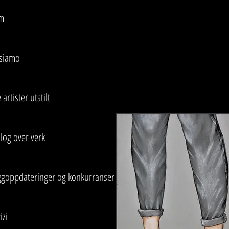
m
 siamo
 artister utstilt
log over verk
ggoppdateringer og konkurranser
izi