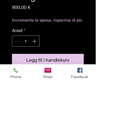
Pris
900,00 €
Incrementa la spesa, risparmia di più
Antall
*
Legg til i handlekurv
Pittura a olio 60x60 cm
Phone
Email
Facebook
Spedizione gratuita
© 2021 av Karen Lojelo Stolt