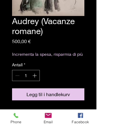
Audrey (Vacanze
romane)
Pris
500,00 €
Incrementa la spesa, risparmia di più
Antall
*
Legg til i handlekurv
Artista: Sergio Bargagliotti)
Tecnica: carboncino e pastelli
Phone
Email
Facebook
secchi su carta
Misure: 62,5 x 48 cm