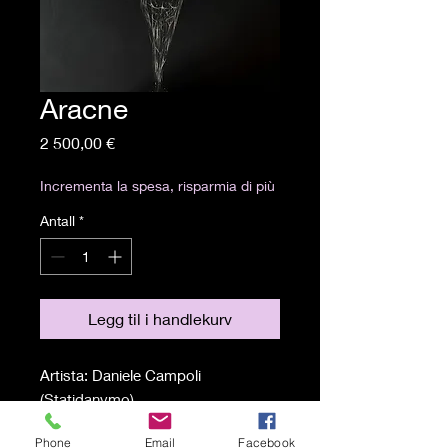
Aracne
Pris
2 500,00 €
Incrementa la spesa, risparmia di più
Antall
*
Legg til i handlekurv
Artista: Daniele Campoli
(Statidanymo)
Tecnica: Carboncino e grafite su
Phone
Email
Facebook
carta