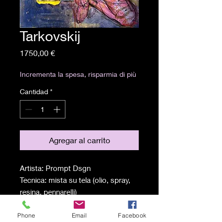
Tarkovskij
Precio
1750,00 €
Incrementa la spesa, risparmia di più
Cantidad
*
Agregar al carrito
Artista: Prompt Dsgn
Tecnica: mista su tela (olio, spray,
resina, pennarelli)
Misure:100x75 cm
Anno: 2023
Phone
Email
Facebook