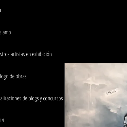
a
 siamo
tros artistas en exhibición
alogo de obras
alizaciones de blogs y concursos
izi