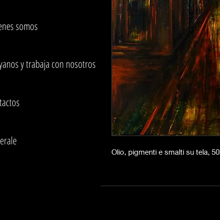
enes somos
yanos y trabaja con nosotros
tactos
erale
Olio, pigmenti e smalti su tela, 