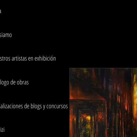
a
 siamo
tros artistas en exhibición
alogo de obras
alizaciones de blogs y concursos
izi