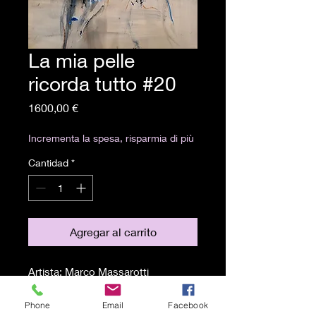
La mia pelle
ricorda tutto #20
Precio
1600,00 €
Incrementa la spesa, risparmia di più
Cantidad
*
Agregar al carrito
Artista: Marco Massarotti
Misure: 50x70 cm
Tecnica: olio, acrilico e pastelli su
Phone
Email
Facebook