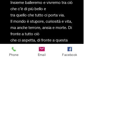
Insieme balleremo e vivremo tra ciò
che c’è di più bello e
tra quello che tutto ci porta via.
Il mondo è stupore, curiosità e vita,
ma anche terrore, ansia e morte. Di
fronte a tutto ciò
che ci aspetta, di fronte a questa
lunga vita, non lascerò mai le
persone che amo”.
Phone
Email
Facebook
Così l’artista presenta l’opera in
questione: un’immagine di dualità
tra positivo e negativo,
elementi imprescindibili della vita
(una caratteristica che l’autore
presenta in molti dei suoi
quadri).
Spedizione gratuita