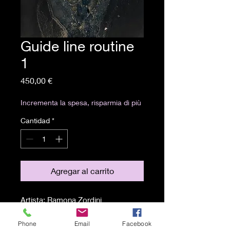
Guide line routine
1
Precio
450,00 €
Incrementa la spesa, risparmia di più
Cantidad
*
Agregar al carrito
Artista: Ramona Zordini
Tecnica: cianotipia stratificata al
Phone
Email
Facebook
caffè