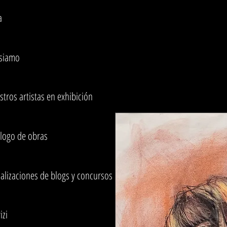
a
 siamo
tros artistas en exhibición
alogo de obras
alizaciones de blogs y concursos
izi