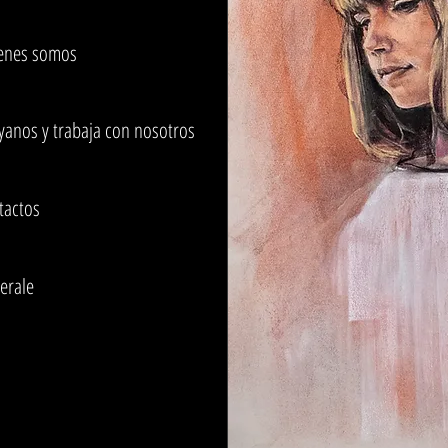
enes somos
yanos y trabaja con nosotros
tactos
erale