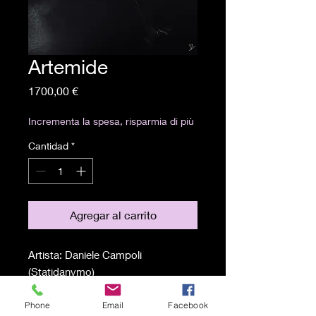
Artemide
Precio
1700,00 €
Incrementa la spesa, risparmia di più
Cantidad
*
Agregar al carrito
Artista: Daniele Campoli
(Statidanymo)
Tecnica: Carboncino, grafite e foglia
d'argento su carta
Phone
Email
Facebook