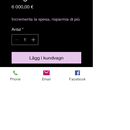
Pris
6 000,00 €
Incrementa la spesa, risparmia di più
Antal
*
Lägg i kundvagn
Acrilici e pigmenti metallici su tela
Phone
Email
Facebook
150x150 cm, 2022
Spedizione gratuita