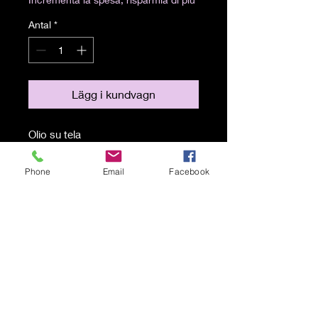
Antal
*
Lägg i kundvagn
Olio su tela
26x36 cm
Phone
Email
Facebook
Spedizione a carico del
destinatario
© 2021 av Karen Lojelo Stolt skapad
med
Wix.com